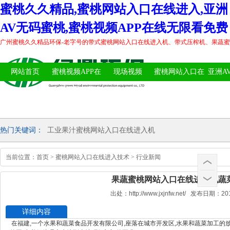
蜜桃久久精品,蜜桃网站入口在线进入,亚洲
AV无码蜜桃,蜜桃视频APP在线无限看免费
广州蜜桃久久精品环保-老字号的带式蜜桃网站入口在线进入机、带式压榨机、果蔬
网站首页
蜜桃视频APP在
现场视频
蜜桃网站入口在
亚洲A
线无限看免费中
线进入案例
桃
心
热门关键词：
工业果汁蜜桃网站入口在线进入机
当前位置：
首页
>
蜜桃网站入口在线进入技术
>
行业新闻
果蔬蜜桃网站入口在线进入机蔬
出处：http://www.jxjnfw.net/ 发布日期：2
详细内容
在福建,一个水果和蔬菜食品开发有限公司,座落在城市开发区,水果和蔬菜加工的放