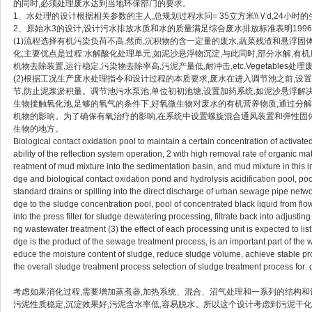
的同时,必须处理废水达到当地环保部门的要求。
1、水处理的设计根据相关参数的主人,总规划过程水问= 35立方米\\ \/ d,24小时的生产
2、原始水3的设计,设计污水排放水质和水的质量满足综合废水排放标准表明1996 -
(1)流程选择有机污染负荷不高,然而,沉积物的含一定量的废水,蔬菜残渣和悬浮固
化;主要优点是过程:水解酸化处理单元,如泥沙悬浮物沉淀,与此同时,部分水解,
机物去除装置,运行稳定,污染物去除率高,污泥产量低,耐冲击,etc.Vegetables处
(2)根据工况生产废水处理指令和设计过程的本质要求,废水在进入调节池之前,设置
节,防止泥浆淤积量。调节池污水泵池,单位初初池塘,设置加药系统,如泥沙悬浮
生物接触氧化池,足够的氧气的条件下,好氧微生物对废水的有机营养物质,通过分
机物的影响。为了确保有氧治疗的影响,在系统中设置螺旋混合通风装置和弹性
生物的地方。
Biological contact oxidation pool to maintain a certain concentration of activate
ability of the reflection system operation, 2 with high removal rate of organic matt
reatment of mud mixture into the sedimentation basin, and mud mixture in this i
dge and biological contact oxidation pond and hydrolysis acidification pool, po
standard drains or spilling into the direct discharge of urban sewage pipe ne
dge to the sludge concentration pool, pool of concentrated black liquid from fl
into the press filter for sludge dewatering processing, filtrate back into adjus
ng wastewater treatment (3) the effect of each processing unit is expected to li
dge is the product of the sewage treatment process, is an important part of the
educe the moisture content of sludge, reduce sludge volume, achieve stable prop
the overall sludge treatment process selection of sludge treatment process for: 
考虑如果消化过程,需要增加蒸煮器,加热系统、混合、沼气处理和一系列的结构和设
污泥性质稳定,沉淀效果好,污泥含水率低,容易脱水。所以这个设计考虑到污泥干化池