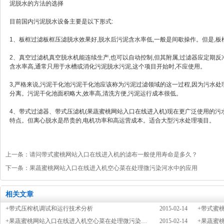
泥脱水的方法的选择
目前国内污泥脱水设备主要是以下形式:
1、板框过滤板框压滤脱水效果好,脱水后污泥含水率低,一般是间歇操作。但是,板
2、真空过滤机真空脱水机能连续生产,也可以自动控制,但其附属,过滤器应定期
含水率高,通常只用于水槽或消化污泥脱水污泥,这个项目开始时,不应使用。
3,严格来说,污泥干化池污泥干化池应该称为污泥过滤领域的这一过程,因为污水处
分离。污泥干化池面积略大,效率高,清洗方便,污泥运行成本很低。
4、带式过滤器、带式压滤机(果蔬蜜桃网站入口在线进入机)现在更广泛使
特点。但离心脱水是昂贵的,电机功率和高运营成本。适合大型污水处理项目。
上一条：
请问带式蜜桃网站入口在线进入机的滤布一般使用寿命是多久？
下一条：
果蔬蜜桃网站入口在线进入机空心菜在处理微污染河水中的应用
相关文章
+带式压榨机调试和运行技术分析
2015-02-14
+带式蜜
+果蔬蜜桃网站入口在线进入机空心菜在处理微污染河水中的应用
2015-02-14
+果蔬蜜